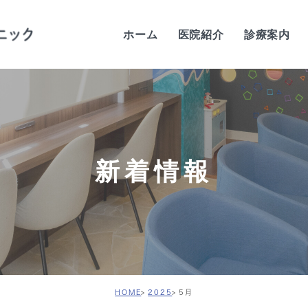
ホーム
医院紹介
診療案内
当院の特徴
歯科医師紹介
当院の感染予防対策
新着情報
院内紹介
設備紹介
診療時間・アクセス
求人案内
HOME
2025
5月