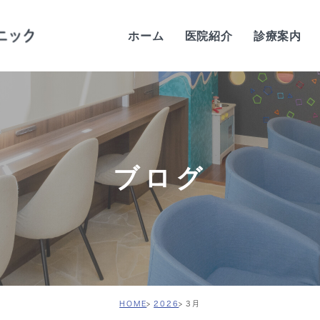
ホーム
医院紹介
診療案内
当院の特徴
歯科医師紹介
当院の感染予防対策
ブログ
院内紹介
設備紹介
診療時間・アクセス
求人案内
HOME
2026
3月