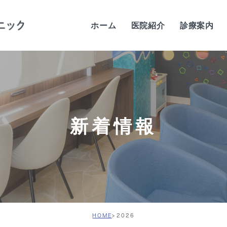
ホーム
医院紹介
診療案内
当院の特徴
歯科医師紹介
当院の感染予防対策
新着情報
院内紹介
設備紹介
診療時間・アクセス
求人案内
HOME
2026