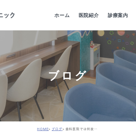
ホーム
医院紹介
診療案内
当院の特徴
歯科医師紹介
当院の感染予防対策
ブログ
院内紹介
設備紹介
診療時間・アクセス
求人案内
HOME
ブログ
歯科医院では何故定期健診が勧められるのか…？