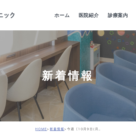
ホーム
医院紹介
診療案内
当院の特徴
歯科医師紹介
当院の感染予防対策
新着情報
院内紹介
設備紹介
診療時間・アクセス
求人案内
HOME
新着情報
今週（10月9日(月)の週）の診療のご案内