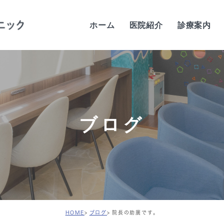
ホーム
医院紹介
診療案内
当院の特徴
歯科医師紹介
当院の感染予防対策
ブログ
院内紹介
設備紹介
診療時間・アクセス
求人案内
HOME
ブログ
院長の助廣です。