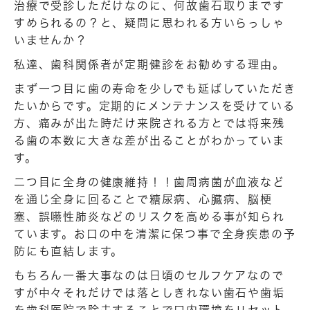
治療で受診しただけなのに、何故歯石取りまです
すめられるの？と、疑問に思われる方いらっしゃ
いませんか？
私達、歯科関係者が定期健診をお勧めする理由。
まず一つ目に歯の寿命を少しでも延ばしていただき
たいからです。定期的にメンテナンスを受けている
方、痛みが出た時だけ来院される方とでは将来残
る歯の本数に大きな差が出ることがわかっていま
す。
二つ目に全身の健康維持！！歯周病菌が血液など
を通じ全身に回ることで糖尿病、心臓病、脳梗
塞、誤嚥性肺炎などのリスクを高める事が知られ
ています。お口の中を清潔に保つ事で全身疾患の予
防にも直結します。
もちろん一番大事なのは日頃のセルフケアなので
すが中々それだけでは落としきれない歯石や歯垢
を歯科医院で除去することで口内環境をリセット