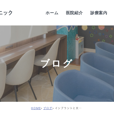
ホーム
医院紹介
診療案内
当院の特徴
歯科医師紹介
当院の感染予防対策
ブログ
院内紹介
設備紹介
診療時間・アクセス
求人案内
HOME
ブログ
インプラントと天然歯の違い